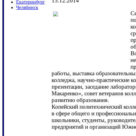
15.12.2014
Екатеринбург
Челябинск
С
п
ко
ср
п
об
Во
н
п
работы, выставка образовательны
колледжа, научно-практические к
презентации, заседание лаборато
Макаренко», совет ветеранов колл
развитию образования.
Копейский политехнический колл
в сфере общего и профессиональн
школьники, студенты, руководите
предприятий и организаций Южно