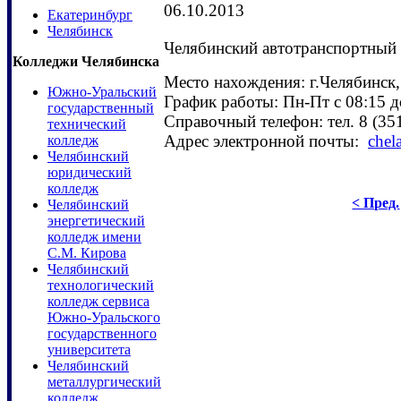
06.10.2013
Екатеринбург
Челябинск
Челябинский автотранспортный
Колледжи Челябинска
Место нахождения: г.Челябинск,
Южно-Уральский
График работы: Пн-Пт с 08:15 д
государственный
Справочный телефон: тел. 8 (3
технический
Адрес электронной почты:
chel
колледж
Челябинский
юридический
колледж
< Пред.
Челябинский
энергетический
колледж имени
С.М. Кирова
Челябинский
технологический
колледж сервиса
Южно-Уральского
государственного
университета
Челябинский
металлургический
колледж