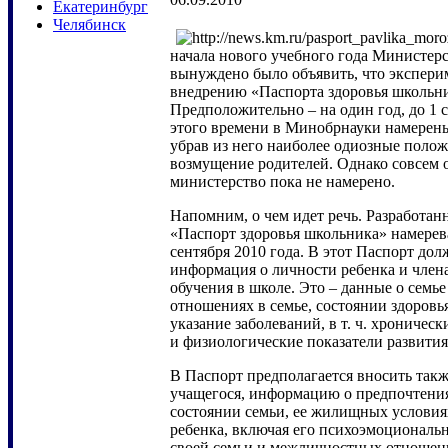
Екатеринбург
Челябинск
начала нового учебного года Министер
вынуждено было объявить, что экспери
внедрению «Паспорта здоровья школьни
Предположительно – на один год, до 1 с
этого времени в Минобрнауки намерены
убрав из него наиболее одиозные поло
возмущение родителей. Однако совсем о
министерство пока не намерено.
Напомним, о чем идет речь. Разработа
«Паспорт здоровья школьника» намерева
сентября 2010 года. В этот Паспорт дол
информация о личности ребенка и члена
обучения в школе. Это – данные о семь
отношениях в семье, состоянии здоровь
указание заболеваний, в т. ч. хроничес
и физиологические показатели развития
В Паспорт предполагается вносить такж
учащегося, информацию о предпочтения
состоянии семьи, ее жилищных условиях
ребенка, включая его психоэмоциональн
своей семьи и межличностных отношени