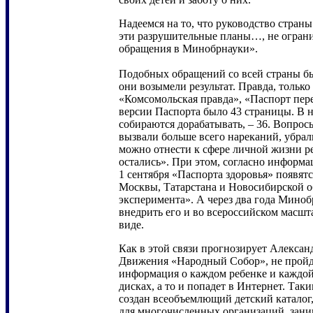
Надеемся на то, что руководство страны
эти разрушительные планы…, не огран
обращения в Минобрнауки».
Подобных обращений со всей страны бы
они возымели результат. Правда, тольк
«Комсомольская правда», «Паспорт пер
версии Паспорта было 43 страницы. В 
собираются дорабатывать, – 36. Вопрос
вызвали больше всего нареканий, убрал
можно отнести к сфере личной жизни ре
остались». При этом, согласно информа
1 сентября «Паспорта здоровья» появят
Москвы, Татарстана и Новосибирской о
эксперимента». А через два года Миноб
внедрить его и во всероссийском масшт
виде.
Как в этой связи прогнозирует Алексан
Движения «Народный Собор», не пройде
информация о каждом ребенке и каждой 
дисках, а то и попадет в Интернет. Так
создан всеобъемлющий детский каталог,
для многочисленных организаций, зан