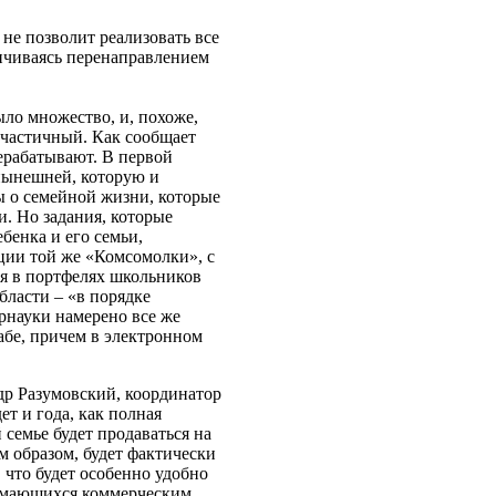
 не позволит реализовать все
ичиваясь перенаправлением
ло множество, и, похоже,
о частичный. Как сообщает
ерабатывают. В первой
нынешней, которую и
ы о семейной жизни, которые
и. Но задания, которые
бенка и его семьи,
ции той же «Комсомолки», с
ся в портфелях школьников
бласти – «в порядке
рнауки намерено все же
абе, причем в электронном
др Разумовский, координатор
т и года, как полная
семье будет продаваться на
им образом, будет фактически
 что будет особенно удобно
имающихся коммерческим