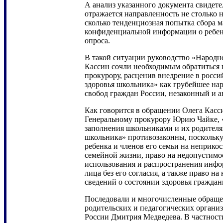
А анализ указанного документа свидетел
отражается направленность не столько н
сколько тенденциозная попытка сбора 
конфиденциальной информации о ребенк
опроса.
В такой ситуации руководство «Народн
Кассин сочли необходимым обратиться 
прокурору, расценив внедрение в росс
здоровья школьника» как грубейшее на
свобод граждан России, незаконный и 
Как говорится в обращении Олега Касс
Генеральному прокурору Юрию Чайке, «
заполнения школьниками и их родителя
школьника» противозаконны, поскольк
ребенка и членов его семьи на неприко
семейной жизни, право на недопустимос
использования и распространения инфо
лица без его согласия, а также право н
сведений о состоянии здоровья граждан
Последовали и многочисленные обраще
родительских и педагогических организ
России Дмитрия Медведева. В частност