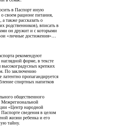
носить в Паспорт иную
о своем рационе питания,
 а также рассказать о
х родственников), вписать в
рыми он дружит и с которыми
свои «личные достижения»…
аспорта рекомендуют
 наглядной форме, в тексте
ля высокоградусных крепких
ом. По заключению
е латентно пропагандируется
ебление спиртных напитков
льного общественного
р Межрегиональной
ции «Центр народной
 Паспорте сведения в целом
ной жизни ребенка и его
ную тайну.