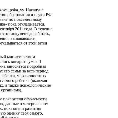
Накануне
ство образования и науки РФ
мент по повсеместному
ка» пока откладывается.
ентября 2011 года. В течение
 этот документ доработать,
жения, вызывающие
тказываться от этой затеи
нный министерством
лись внедрить уже с 1
жна заноситься подробная
х его семьи за весь период
е ребенка, межличностных
я самого ребенка (включая
ких, а также психологические
 организма).
е показатели обучаемости
х, данные о материальном
, показатели развития
ую оценку себя самого,
й в семье.