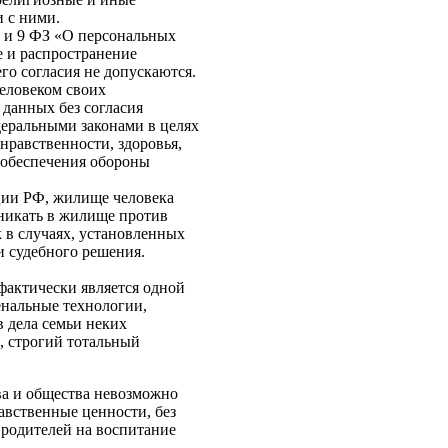
и с ними.
6 и 9 ФЗ «О персональных
е и распространение
го согласия не допускаются.
человеком своих
 данных без согласия
деральными законами в целях
нравственности, здоровья,
 обеспечения обороны
уции РФ, жилище человека
никать в жилище против
 в случаях, установленных
и судебного решения.
фактически является одной
венальные технологии,
 дела семьи неких
, строгий тотальный
ва и общества невозможно
авственные ценности, без
 родителей на воспитание