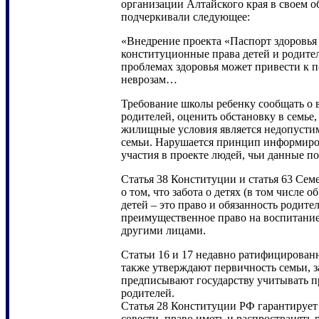
организации Алтайского края в своем 
подчеркивали следующее:
«Внедрение проекта «Паспорт здоровья
конституционные права детей и родит
проблемах здоровья может привести к 
неврозам…
Требование школы ребенку сообщать о
родителей, оценить обстановку в семье,
жилищные условия является недопусти
семьи. Нарушается принцип информиро
участия в проекте людей, чьи данные п
Статья 38 Конституции и статья 63 Сем
о том, что забота о детях (в том числе о
детей – это право и обязанность родите
преимущественное право на воспитание
другими лицами.
Статьи 16 и 17 недавно ратифицирова
также утверждают первичность семьи, з
предписывают государству учитывать п
родителей.
Статья 28 Конституции РФ гарантирует
совести, право иметь и распространять