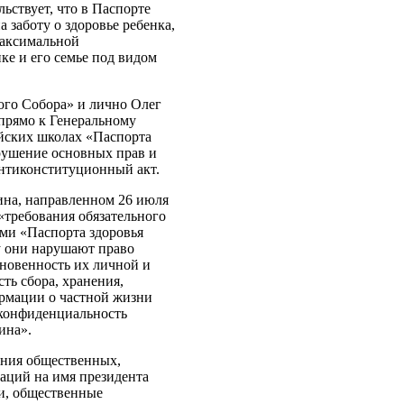
ьствует, что в Паспорте
а заботу о здоровье ребенка,
максимальной
е и его семье под видом
ого Собора» и лично Олег
прямо к Генеральному
ийских школах «Паспорта
рушение основных прав и
антиконституционный акт.
ина, направленном 26 июля
требования обязательного
ми «Паспорта здоровья
у они нарушают право
сновенность их личной и
ть сбора, хранения,
рмации о частной жизни
а конфиденциальность
ина».
ния общественных,
аций на имя президента
и, общественные