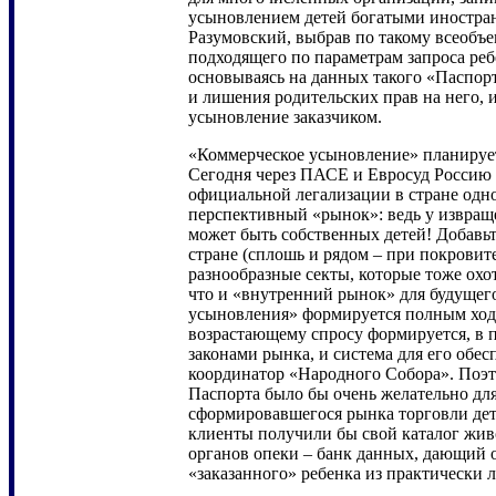
усыновлением детей богатыми иностран
Разумовский, выбрав по такому всеобъ
подходящего по параметрам запроса реб
основываясь на данных такого «Паспорт
и лишения родительских прав на него, 
усыновление заказчиком.
«Коммерческое усыновление» планируетс
Сегодня через ПАСЕ и Евросуд Россию
официальной легализации в стране одн
перспективный «рынок»: ведь у извращ
может быть собственных детей! Добавь
стране (сплошь и рядом – при покровит
разнообразные секты, которые тоже охо
что и «внутренний рынок» для будущег
усыновления» формируется полным ход
возрастающему спросу формируется, в 
законами рынка, и система для его обес
координатор «Народного Собора». Поэт
Паспорта было бы очень желательно дл
сформировавшегося рынка торговли де
клиенты получили бы свой каталог живо
органов опеки – банк данных, дающий 
«заказанного» ребенка из практически 