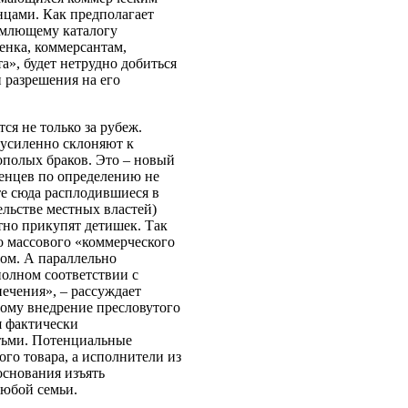
цами. Как предполагает
емлющему каталогу
енка, коммерсантам,
а», будет нетрудно добиться
и разрешения на его
я не только за рубеж.
 усиленно склоняют к
ополых браков. Это – новый
енцев по определению не
те сюда расплодившиеся в
ельстве местных властей)
тно прикупят детишек. Так
о массового «коммерческого
ом. А параллельно
полном соответствии с
печения», – рассуждает
ому внедрение пресловутого
я фактически
тьми. Потенциальные
го товара, а исполнители из
основания изъять
любой семьи.