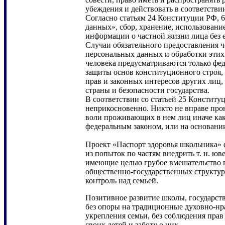
убеждения и действовать в соответстви
Согласно статьям 24 Конституции РФ, 
данных», сбор, хранение, использовани
информации о частной жизни лица без е
Случаи обязательного предоставления 
персональных данных и обработки этих
человека предусматриваются только фе
защиты основ конституционного строя, 
прав и законных интересов других лиц,
страны и безопасности государства.
В соответствии со статьей 25 Констит
неприкосновенно. Никто не вправе про
воли проживающих в нем лиц иначе как
федеральным законом, или на основани
Проект «Паспорт здоровья школьника» 
из попыток по частям внедрить т. н. ю
имеющие целью грубое вмешательство в
общественно-государственных структур
контроль над семьей.
Позитивное развитие школы, государст
без опоры на традиционные духовно-нр
укрепления семьи, без соблюдения прав
своих детей и заботу о них.