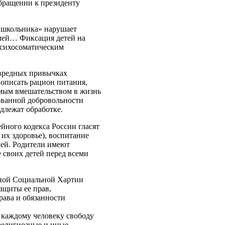
обращении к президенту
 школьника» нарушает
елей… Фиксация детей на
психосоматическим
 вредных привычках
 описать рацион питания,
мым вмешательством в жизнь
ванной добровольности
одлежат обработке.
ейного кодекса России гласят
б их здоровье), воспитание
лей. Родители имеют
 своих детей перед всеми
нной Социальной Хартии
ащиты ее прав,
рава и обязанности
 каждому человеку свободу
 религиозные и иные