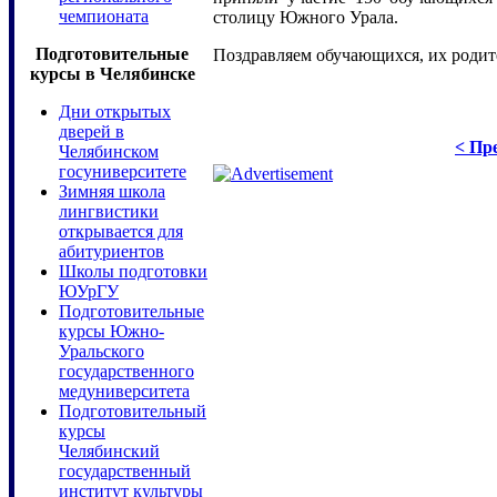
чемпионата
столицу Южного Урала.
Подготовительные
Поздравляем обучающихся, их родит
курсы в Челябинске
Дни открытых
дверей в
< Пре
Челябинском
госуниверситете
Зимняя школа
лингвистики
открывается для
абитуриентов
Школы подготовки
ЮУрГУ
Подготовительные
курсы Южно-
Уральского
государственного
медуниверситета
Подготовительный
курсы
Челябинский
государственный
институт культуры