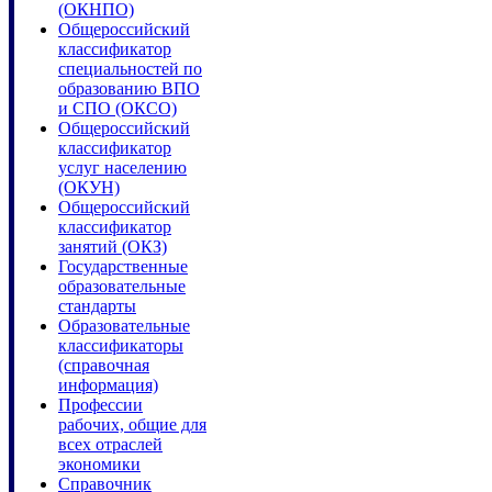
(ОКНПО)
Общероссийский
классификатор
специальностей по
образованию ВПО
и СПО (ОКСО)
Общероссийский
классификатор
услуг населению
(ОКУН)
Общероссийский
классификатор
занятий (ОКЗ)
Государственные
образовательные
стандарты
Образовательные
классификаторы
(справочная
информация)
Профессии
рабочих, общие для
всех отраслей
экономики
Справочник