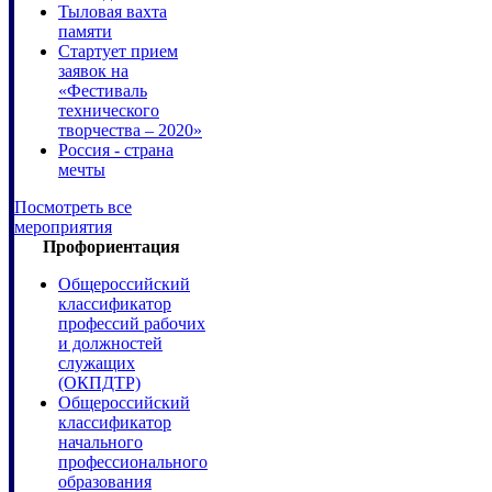
Тыловая вахта
памяти
Стартует прием
заявок на
«Фестиваль
технического
творчества – 2020»
Россия - страна
мечты
Посмотреть все
мероприятия
Профориентация
Общероссийский
классификатор
профессий рабочих
и должностей
служащих
(ОКПДТР)
Общероссийский
классификатор
начального
профессионального
образования