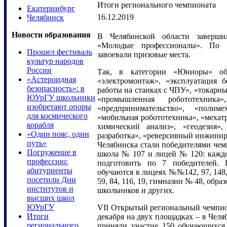
Итоги регионального чемпионата
Екатеринбург
16.12.2019
Челябинск
Новости образования
В Челябинской области заверши
«Молодые профессионалы». По и
Прошел фестиваль
завоевали призовые места.
культур народов
России
Так, в категории «Юниоры» обу
«Астероидная
«электромонтаж», «эксплуатация 
безопасность»: в
работы на станках с ЧПУ», «токарны
ЮУрГУ школьники
«промышленная робототехник
изобретают опоры
«предпринимательство», «полим
для космического
«мобильная робототехника», «мехат
корабля
химический анализ», «геодезия
«Один пояс, один
разработка», «реверсивный инжинири
путь»
Челябинска стали победителями чем
Погружение в
школа № 107 и лицей № 120: каждо
профессию:
подготовить по 7 победителей. 
абитуриенты
обучаются в лицеях №№142, 97, 148, 
посетили Дни
59, 84, 116, 19, гимназии № 48, об
институтов и
школьников и других.
высших школ
ЮУрГУ
VII Открытый региональный чемпио
Итоги
декабря на двух площадках – в Чел
регионального
приняли участие 150 обучающихся 