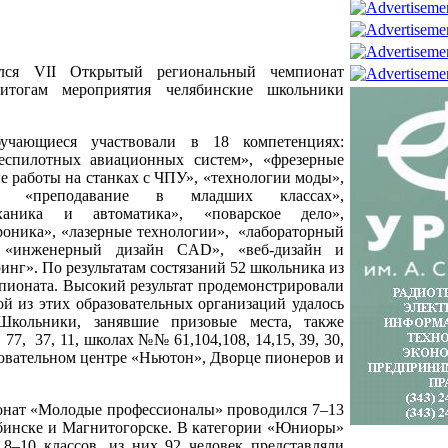
лся VII Открытый региональный чемпионат
тогам мероприятия челябинские школьники
чающиеся участвовали в 18 компетенциях:
беспилотных авиационных систем», «фрезерные
е работы на станках с ЧПУ», «технологии моды»,
а», «преподавание в младших классах»,
еханика и автоматика», «поварское дело»,
роника», «лазерные технологии», «лабораторный
», «инженерный дизайн CAD», «веб-дизайн и
нг». По результатам состязаний 52 школьника из
пионата. Высокий результат продемонстрировали
й из этих образовательных организаций удалось
Школьники, занявшие призовые места, также
77, 37, 11, школах №№ 61,104,108, 14,15, 39, 30,
разовательном центре «Ньютон», Дворце пионеров и
нат «Молодые профессионалы» проводился 7–13
ябинске и Магнитогорске. В категории «Юниоры»
8–10 классов, из них 92 человек представляли